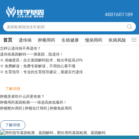
4001601189
基因检测就找佳学基因!
首页
遗传病
肿瘤用药
生殖健康
慢病用药
疾病风险
儿
怎样让遗传病不再遗传？
遗传病基因解码一一测基因，阻遗传！
※ 准确度高：自主基因解码技术，检出率提高20%
※ 免费解读：免费专家解读，不用担心看不懂
※ 生育指导：专业的生育指导建议，规避后代遗传
了解详情
肿瘤患者吃什么药更有效？
肿瘤用药基因检测一一筛选高效低毒药！
肿瘤靶向用药 | 肿瘤化疗用药 | 肿瘤免疫用药
了解详情