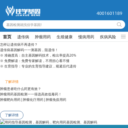
4001601189
基因检测就找佳学基因!
首页
遗传病
肿瘤用药
生殖健康
慢病用药
疾病风险
儿
怎样让遗传病不再遗传？
遗传病基因解码一一测基因，阻遗传！
※ 准确度高：自主基因解码技术，检出率提高20%
※ 免费解读：免费专家解读，不用担心看不懂
※ 生育指导：专业的生育指导建议，规避后代遗传
了解详情
肿瘤患者吃什么药更有效？
肿瘤用药基因检测一一筛选高效低毒药！
肿瘤靶向用药 | 肿瘤化疗用药 | 肿瘤免疫用药
了解详情